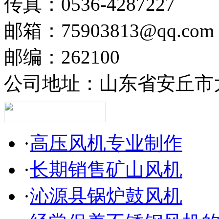
传真：0536-4287227
邮箱：75903813@qq.com
邮编：262100
公司地址：山东省安丘市
·
高压风机专业制作
·
长期销售矿山风机
·
沁源县锅炉鼓风机