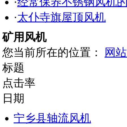
·
经常保养不锈钢风机
·
太仆寺旗屋顶风机
矿用风机
您当前所在的位置：
网站
标题
点击率
日期
宁乡县轴流风机