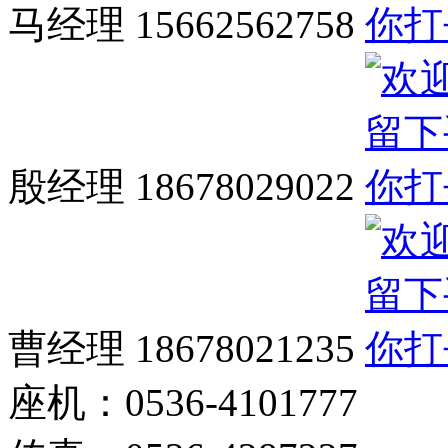
马经理 15662562758
殷经理 18678029022
曹经理 18678021235
座机：0536-4101777