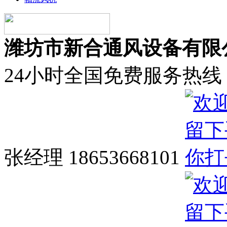
潍坊市新合通风设备有限
24小时全国免费服务热线
张经理 18653668101