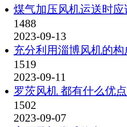
煤气加压风机运送时应
1488
2023-09-13
充分利用淄博风机的构
1519
2023-09-11
罗茨风机 都有什么优点
1502
2023-09-07