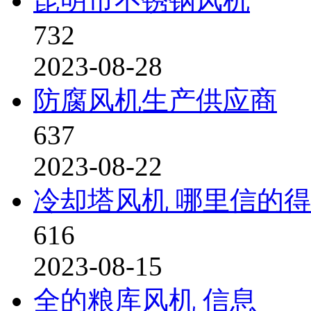
昆明市不锈钢风机
732
2023-08-28
防腐风机生产供应商
637
2023-08-22
冷却塔风机 哪里信的
616
2023-08-15
全的粮库风机 信息