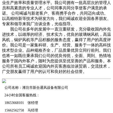
业生产效率和质量管理水平。我公司拥有一批高层次的管理人
员和高素质的专业人才，公司同事共同分享使客户满意的承
诺。 公司竭诚与新老客户、客商携手合作，共同迈向成功。
以高精特新等技术为研发方向，我们竭诚欢迎全国各界朋友、
专家和领导来我厂洽谈业务，光临指导。
我公司在多年的发展中一直注重研发，充分吸收国内外先
进技术，以雄厚的经济、技术实力，优良的玻璃钢风机，高温
风机，锅炉风机等产品积极的服务态度，赢得了用户的高度评
价。我公司是一家集科研、生产、经营、服务于一体的高科技
技术型企业。品种规格齐全，厂品质量优异立同行前列。我们
也将一如既往秉承我们公司的优良传统，全面、周到、热情地
服务于国内外客户，随时为您提供至优至善的产品和服务。本
公司所有员工竭诚欢迎国内外宾客惠临洽谈贸易，交流技术，
广交朋友赢得了用户的认可和良好的社会信誉。
公司名称：潍坊市新合通风设备有限公司
24小时全国客服热线：
18653668101 张经理
15662562758 马经理