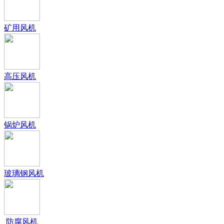
矿用风机
高压风机
锅炉风机
玻璃钢风机
防腐风机