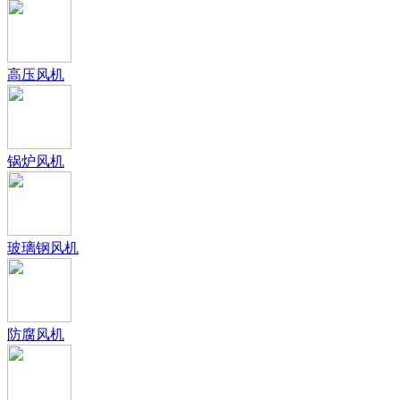
高压风机
锅炉风机
玻璃钢风机
防腐风机