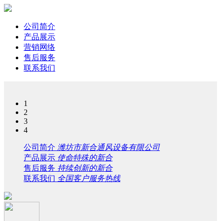
公司简介
产品展示
营销网络
售后服务
联系我们
1
2
3
4
公司简介
潍坊市新合通风设备有限公司
产品展示
使命特殊的新合
售后服务
持续创新的新合
联系我们
全国客户服务热线