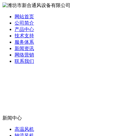
网站首页
公司简介
产品中心
技术支持
服务体系
新闻资讯
网络营销
联系我们
新闻中心
高温风机
轴流风机