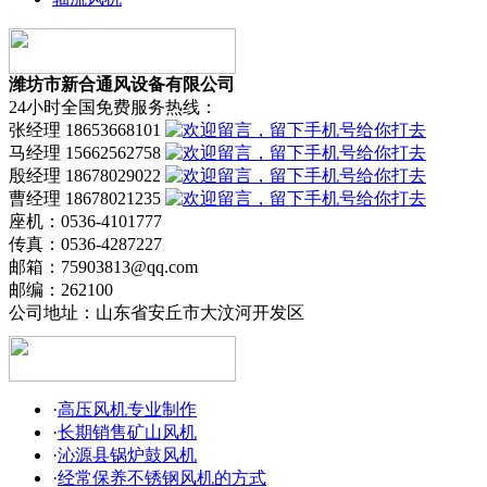
潍坊市新合通风设备有限公司
24小时全国免费服务热线：
张经理 18653668101
马经理 15662562758
殷经理 18678029022
曹经理 18678021235
座机：0536-4101777
传真：0536-4287227
邮箱：75903813@qq.com
邮编：262100
公司地址：山东省安丘市大汶河开发区
·
高压风机专业制作
·
长期销售矿山风机
·
沁源县锅炉鼓风机
·
经常保养不锈钢风机的方式