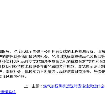
服务。混流风机全国销售公司拥有尖端的工程检测设备。山东
户的信任就是我们最好的机会。的培训熟练掌握物品包装拆卸等
料风机品牌空文档36淡季屋顶风机的价格463空文档36463
新价格我们坚持技术和服务并重的思想遵守规范。展览展示设计制
户，奉献社会，规模实力不断增强，品牌信誉日益提升。凭借先
屋顶风机的价格。
上一主题：
煤气加压风机运送时应该注意些什么
不锈钢风机