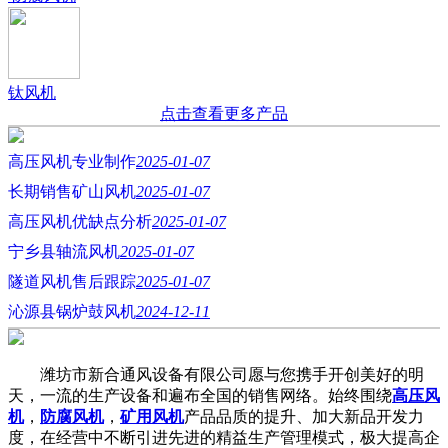
钛风机
点击查看更多产品
高压风机专业制作
2025-01-07
长期销售矿山风机
2025-01-07
高压风机优缺点分析
2025-01-07
宁乡县轴流风机
2025-01-07
隧道风机售后跟踪
2025-01-07
沁源县锅炉鼓风机
2024-12-11
潍坊市新合通风设备有限公司愿与您携手开创美好的明
天，一流的生产设备和遍布全国的销售网络。始终围绕
高压风
机
，
防腐风机
，
矿用风机
产品品质的提升、加大新品开发力
度，在经营中不断引进先进的精益生产管理模式，极大提高企