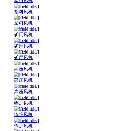
塑料风机
塑料风机
塑料风机
矿用风机
矿用风机
矿用风机
高压风机
高压风机
高压风机
锅炉风机
锅炉风机
锅炉风机