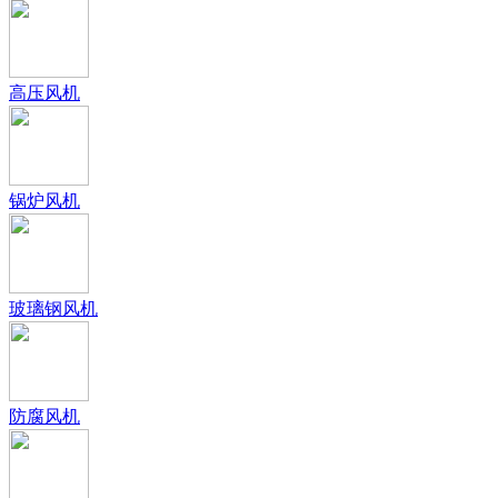
高压风机
锅炉风机
玻璃钢风机
防腐风机