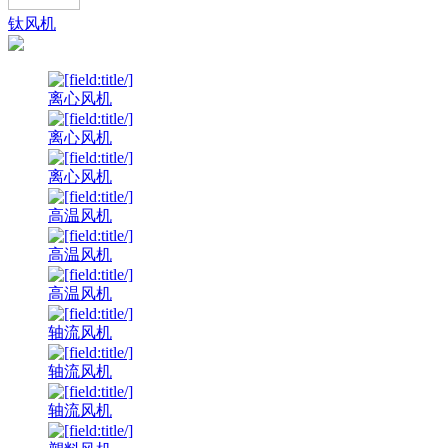
钛风机
离心风机
离心风机
离心风机
高温风机
高温风机
高温风机
轴流风机
轴流风机
轴流风机