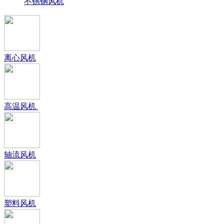
不锈钢风机
离心风机
高温风机
轴流风机
塑料风机