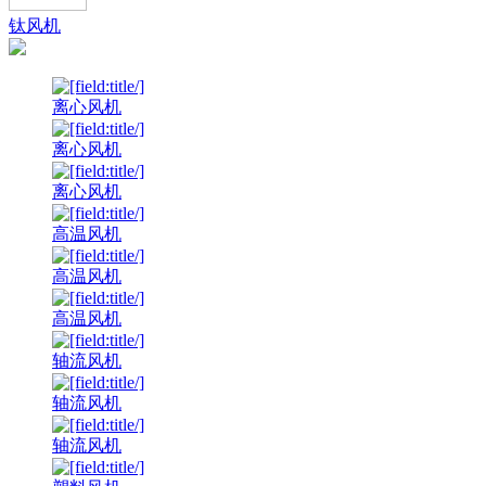
钛风机
离心风机
离心风机
离心风机
高温风机
高温风机
高温风机
轴流风机
轴流风机
轴流风机