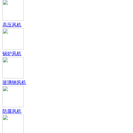
高压风机
锅炉风机
玻璃钢风机
防腐风机