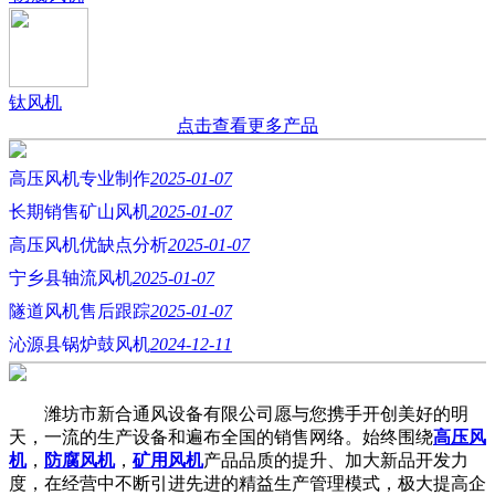
钛风机
点击查看更多产品
高压风机专业制作
2025-01-07
长期销售矿山风机
2025-01-07
高压风机优缺点分析
2025-01-07
宁乡县轴流风机
2025-01-07
隧道风机售后跟踪
2025-01-07
沁源县锅炉鼓风机
2024-12-11
潍坊市新合通风设备有限公司愿与您携手开创美好的明
天，一流的生产设备和遍布全国的销售网络。始终围绕
高压风
机
，
防腐风机
，
矿用风机
产品品质的提升、加大新品开发力
度，在经营中不断引进先进的精益生产管理模式，极大提高企