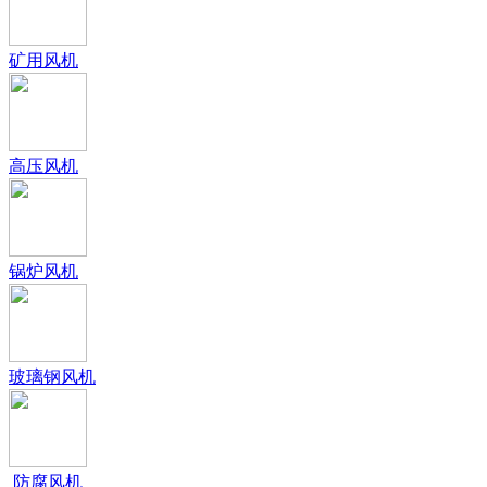
矿用风机
高压风机
锅炉风机
玻璃钢风机
防腐风机