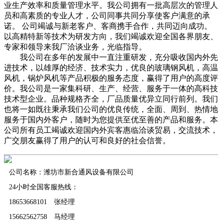
业生产效率和质量管理水平。我公司拥有一批高层次的管理人
员和高素质的专业人才，公司同事共同分享使客户满意的承
诺。 公司竭诚与新老客户、客商携手合作，共同迈向成功。
以高精特新等技术为研发方向，我们竭诚欢迎全国各界朋友、
专家和领导来我厂洽谈业务，光临指导。
我公司在多年的发展中一直注重研发，充分吸收国内外先
进技术，以雄厚的经济、技术实力，优良的玻璃钢风机，高温
风机，锅炉风机等产品积极的服务态度，赢得了用户的高度评
价。我公司是一家集科研、生产、经营、服务于一体的高科技
技术型企业。品种规格齐全，厂品质量优异立同行前列。我们
也将一如既往秉承我们公司的优良传统，全面、周到、热情地
服务于国内外客户，随时为您提供至优至善的产品和服务。本
公司所有员工竭诚欢迎国内外宾客惠临洽谈贸易，交流技术，
广交朋友赢得了用户的认可和良好的社会信誉。
公司名称：潍坊市新合通风设备有限公司
24小时全国客服热线：
18653668101 张经理
15662562758 马经理