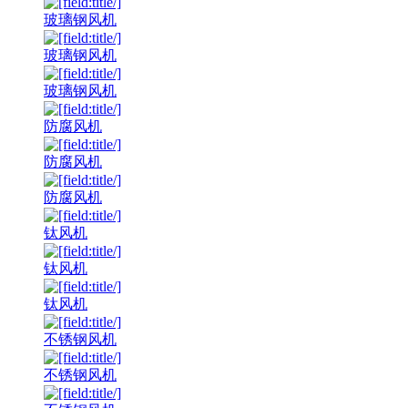
玻璃钢风机
玻璃钢风机
玻璃钢风机
防腐风机
防腐风机
防腐风机
钛风机
钛风机
钛风机
不锈钢风机
不锈钢风机